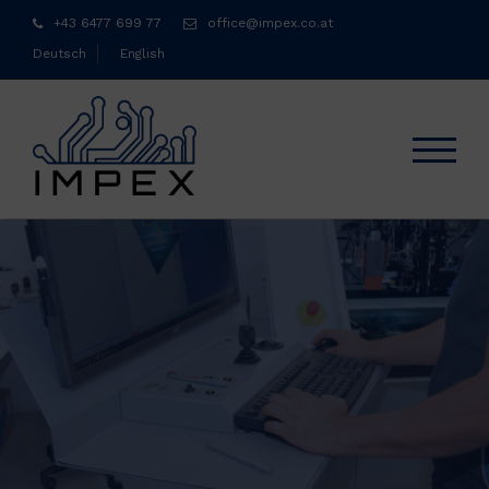
Skip
+43 6477 699 77
office@impex.co.at
to
Deutsch
English
content
TOGGL