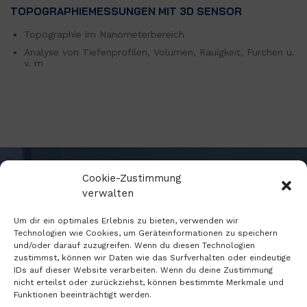
TOPOGRAPHIEMESSUNGEN MIT 3D SENSOR
Topographie im Nanometerbereich
Analyse von Tiefenprofilen, Volumen, Rauigkeit, Furchen u.
v. m
Cookie-Zustimmung
verwalten
Um dir ein optimales Erlebnis zu bieten, verwenden wir
Unser Team für Qualitätsmanagement &
Technologien wie Cookies, um Geräteinformationen zu speichern
Messservice
steht für Fragen und Messaufträge
und/oder darauf zuzugreifen. Wenn du diesen Technologien
gerne
zur Verfügung.
zustimmst, können wir Daten wie das Surfverhalten oder eindeutige
IDs auf dieser Website verarbeiten. Wenn du deine Zustimmung
nicht erteilst oder zurückziehst, können bestimmte Merkmale und
Funktionen beeinträchtigt werden.
Kontaktieren Sie uns