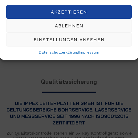
AKZEPTIEREN
ABLEHNEN
EINSTELLUNGEN ANSEHEN
Datenschutzerklärung
Impressum
Qualitätssicherung
DIE IMPEX LEITERPLATTEN GMBH IST FÜR DIE
GELTUNGSBEREICHE
BOHRSERVICE, LASERSERVICE
UND MESSSERVICE SEIT 1996 NACH ISO9001:2015
ZERTIFIZIERT
Zur Qualitätskontrolle stehen ein X- Ray Kontrollgerät sowie