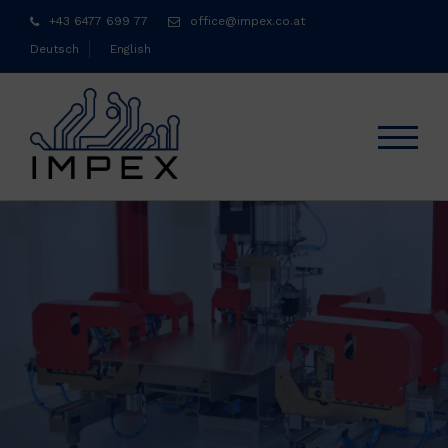
Skip
+43 6477 699 77
office@impex.co.at
to
Deutsch
English
content
TOGGL